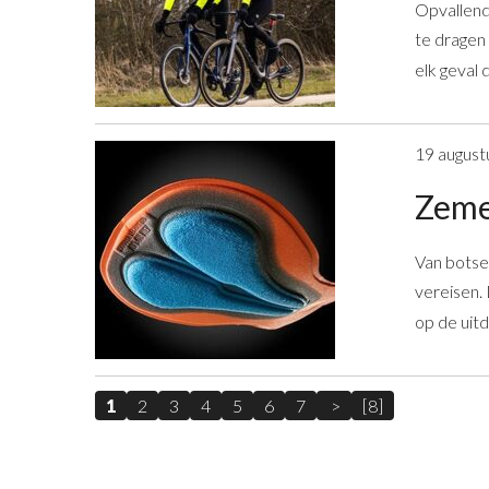
Opvallend
te dragen 
elk geval 
19 august
Zeme
Van botse
vereisen.
op de uit
1
2
3
4
5
6
7
>
[8]