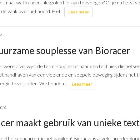
el maar wat kunnen inlegzolen hieraan toevoegen? Of je nu fietst voo
e vaak over het hoofd. Het...
Lees meer
24
uurzame souplesse van Bioracer
erwereld verwijst de term ‘souplesse’ naar een techniek die fietse
et handhaven van een vloeiende en soepele beweging tijdens het 
rgie te verspillen. We houden...
Lees meer
024
cer maakt gebruik van unieke text
eeft de concurrentie het nakijken! Bioracer is al vele jaren koplo