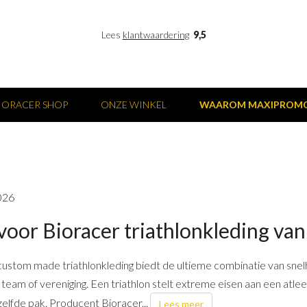
Lees
klantwaardering
9,5
IORACER SHOP
ONZE WINKEL
WAAROM MAXIPROM
026
voor Bioracer triathlonkleding van
custom made triathlonkleding biedt de ultieme combinatie van snelh
team of vereniging. Een triathlon stelt extreme eisen aan een atlee
elfde pak. Producent Bioracer...
Lees meer