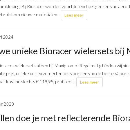
eamkleding. Bij Bioracer worden voortdurend de grenzen van aero
bruikt om nieuwe materialen...
Lees meer
ri 2024
we unieke Bioracer wielersets bij
oracer wielersets alleen bij Maxipromo! Regelmatig bieden wij nie
nte prijs, unieke unisex zomertenues voorzien van de beste Vapor z
r kost nu slechts € 119,95, profiteer...
Lees meer
er 2023
len doe je met reflecterende Biora