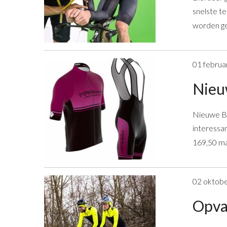
snelste t
worden ge
01 februa
Nieu
Nieuwe Bi
interessa
169,50 maa
02 oktob
Opval