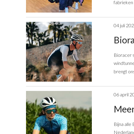
fabrieken 
04 juli 20
Biora
Bioracer 
windtunne
brengt ons
06 april 2
Meer 
Bijna alle
Nederland