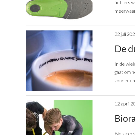
fietsers w
meerwaard
22 juli 20
De d
In de wiel
gaat om h
zonder ene
12 april 2
Biora
Bioracer g