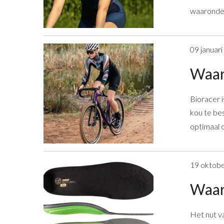
waaronder;
09 januar
Waar
Bioracer i
kou te bes
optimaal 
19 oktob
Waaro
Het nut v