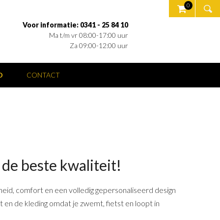
0
Voor informatie: 0341 - 25 84 10
Ma t/m vr 08:00-17:00 uur
Za 09:00-12:00 uur
O
CONTACT
 de beste kwaliteit!
eid, comfort en een volledig gepersonaliseerd design
t en de kleding omdat je zwemt, fietst en loopt in