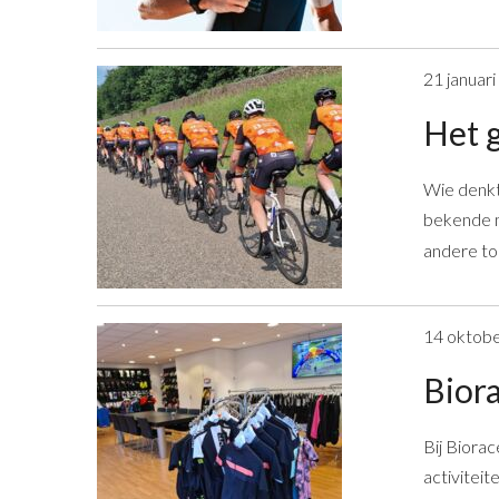
21 januar
Het 
Wie denkt
bekende me
andere to
14 oktob
Biora
Bij Biorac
activiteit