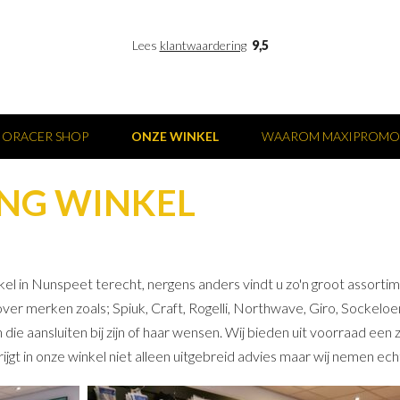
Lees
klantwaardering
9,5
IORACER SHOP
ONZE WINKEL
WAAROM MAXIPROMO
ING WINKEL
winkel in Nunspeet terecht, nergens anders vindt u zo'n groot asso
er merken zoals; Spiuk, Craft, Rogelli, Northwave, Giro, Sockeloe
die aansluiten bij zijn of haar wensen. Wij bieden uit voorraad ee
ijgt in onze winkel niet alleen uitgebreid advies maar wij nemen echt 