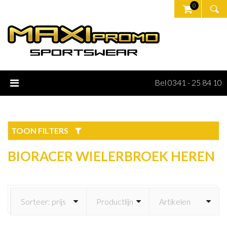
0
Bel 0341 - 25 84 10
TOON FILTERS
BIORACER WIELERBROEK HEREN