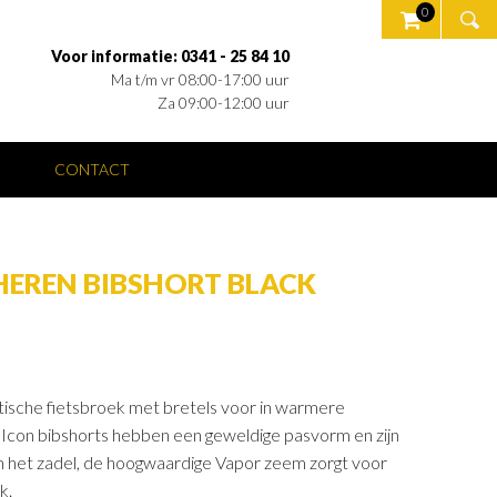
0
Voor informatie: 0341 - 25 84 10
Ma t/m vr 08:00-17:00 uur
Za 09:00-12:00 uur
O
CONTACT
HEREN BIBSHORT BLACK
tische fietsbroek met bretels voor in warmere
con bibshorts hebben een geweldige pasvorm en zijn
in het zadel, de hoogwaardige Vapor zeem zorgt voor
k.