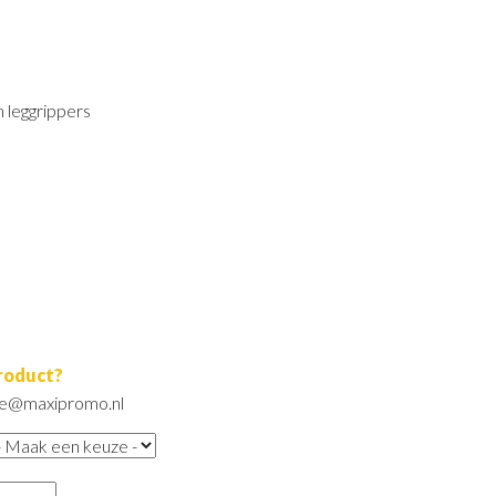
n leggrippers
product?
ore@maxipromo.nl