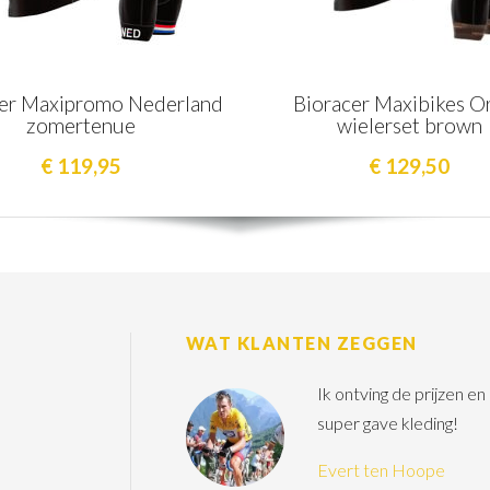
er Maxipromo Nederland
Bioracer Maxibikes O
zomertenue
wielerset brown
€ 119,95
€ 129,50
WAT KLANTEN ZEGGEN
Ik ontving de prijzen e
super gave kleding!
Evert ten Hoope