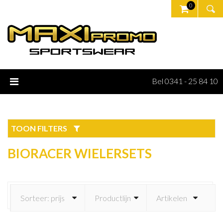
0
Bel 0341 - 25 84 10
TOON FILTERS
BIORACER WIELERSETS