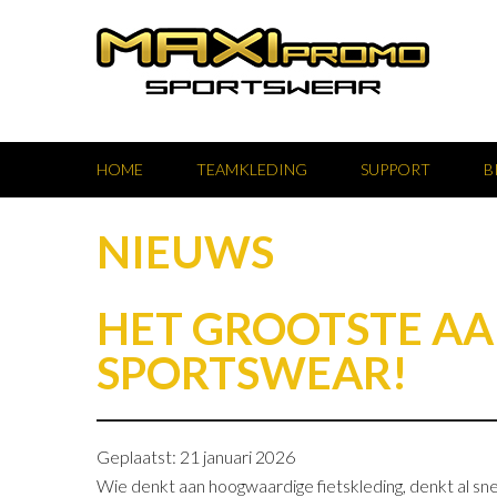
HOME
TEAMKLEDING
SUPPORT
B
NIEUWS
HET GROOTSTE AA
SPORTSWEAR!
Geplaatst: 21 januari 2026
Wie denkt aan hoogwaardige fietskleding, denkt al sn