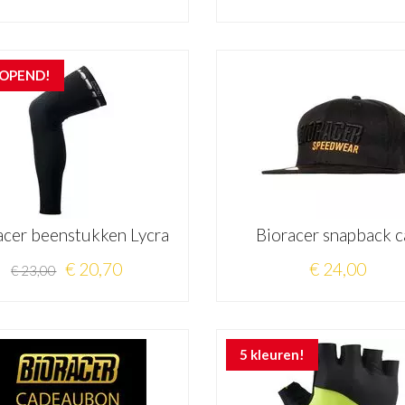
LOPEND!
acer beenstukken Lycra
Bioracer snapback c
€ 20,70
€ 24,00
€ 23,00
5 kleuren!