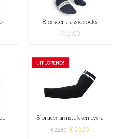
ap
Bioracer classic socks
€ 16,00
UITLOPEND!
toe
Bioracer armstukken Lycra
€ 20,25
€ 22,50