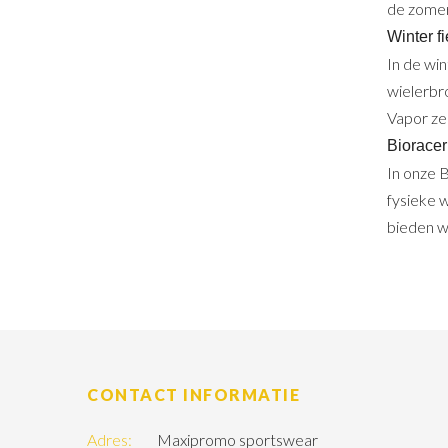
de zomer
Winter f
In de wi
wielerbr
Vapor zee
Bioracer
In onze 
fysieke w
bieden w
CONTACT INFORMATIE
Adres:
Maxipromo sportswear