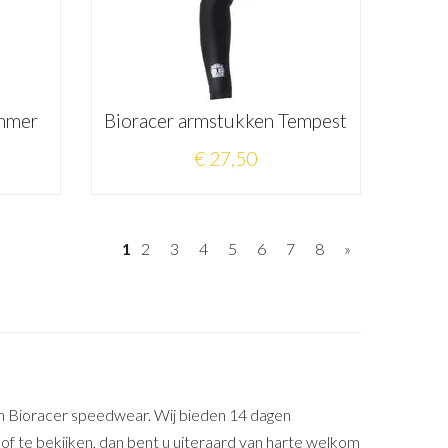
ummer
Bioracer armstukken Tempest
€ 27,50
1
2
3
4
5
6
7
8
»
an Bioracer speedwear. Wij bieden 14 dagen
 of te bekijken, dan bent u uiteraard van harte welkom