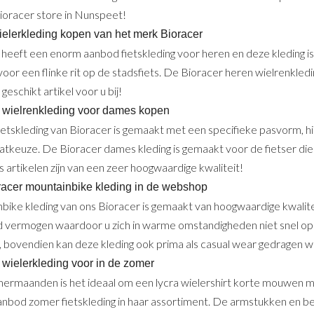
Bioracer store in Nunspeet!
elerkleding kopen van het merk Bioracer
 heeft een enorm aanbod fietskleding voor heren en deze kleding is
voor een flinke rit op de stadsfiets. De Bioracer heren wielrenkled
 geschikt artikel voor u bij!
 wielrenkleding voor dames kopen
tskleding van Bioracer is gemaakt met een specifieke pasvorm, hierd
atkeuze. De Bioracer dames kleding is gemaakt voor de fietser die 
 artikelen zijn van een zeer hoogwaardige kwaliteit!
acer mountainbike kleding in de webshop
bike kleding van ons Bioracer is gemaakt van hoogwaardige kwalite
vermogen waardoor u zich in warme omstandigheden niet snel opb
 bovendien kan deze kleding ook prima als casual wear gedragen 
 wielerkleding voor in de zomer
mermaanden is het ideaal om een lycra wielershirt korte mouwen me
nbod zomer fietskleding in haar assortiment. De armstukken en bee