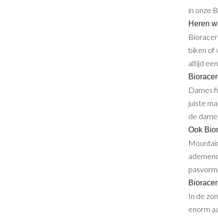
in onze 
Heren wi
Bioracer
biken of 
altijd een
Bioracer
Dames fie
juiste ma
de dames
Ook Bior
Mountain
ademend 
pasvorm,
Bioracer
In de zo
enorm aa