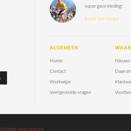
super gave kleding!
Evert ten Hoope
ALGEMEEN
WAA
Home
Nieuws
Contact
Daarom
Werkwijze
Klantwa
Veel gestelde vragen
Voorbe
e
Wielink websolutions