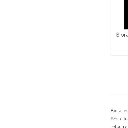
Bior
Bioracer
Bestel i
retourrec