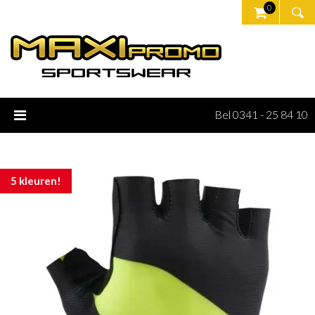
0
Bel 0341 - 25 84 10
5 kleuren!