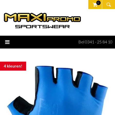
0
Bel 0341 - 25 84 10
4 kleuren!