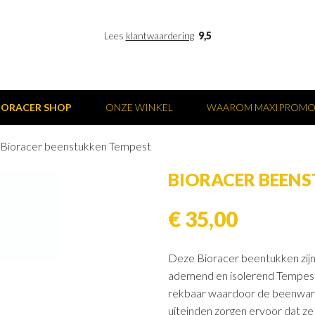
Lees
klantwaardering
9,5
IORACER SHOP
ONZE WINKEL
WAAROM MAXIPROM
Bioracer beenstukken Tempest
BIORACER BEEN
€ 35,00
Deze Bioracer beentukken zijn
ademend en isolerend Tempest
rekbaar waardoor de beenwarme
uiteinden zorgen ervoor dat ze