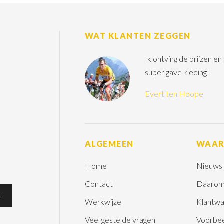
WAT KLANTEN ZEGGEN
Ik ontving de prijzen e
super gave kleding!
Evert ten Hoope
ALGEMEEN
WAA
Home
Nieuws
Contact
Daarom
Werkwijze
Klantwa
Veel gestelde vragen
Voorbe