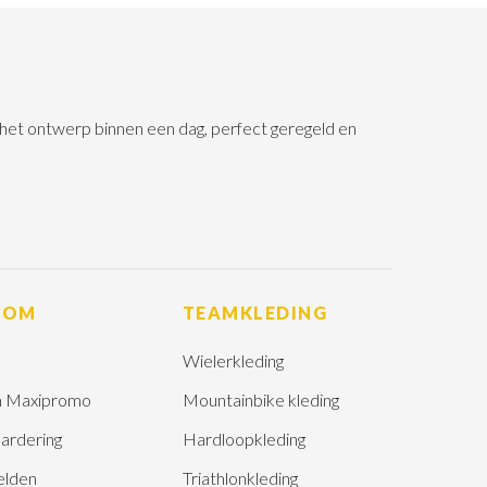
n het ontwerp binnen een dag, perfect geregeld en
ROM
TEAMKLEDING
Wielerkleding
 Maxipromo
Mountainbike kleding
ardering
Hardloopkleding
elden
Triathlonkleding