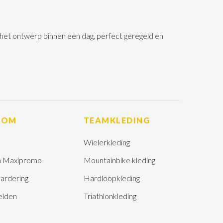
n het ontwerp binnen een dag, perfect geregeld en
ROM
TEAMKLEDING
Wielerkleding
 Maxipromo
Mountainbike kleding
ardering
Hardloopkleding
elden
Triathlonkleding