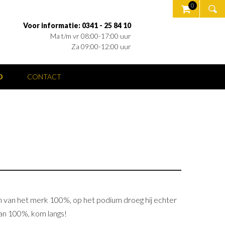
0
Voor informatie: 0341 - 25 84 10
Ma t/m vr 08:00-17:00 uur
Za 09:00-12:00 uur
O
CONTACT
en van het merk 100%, op het podium droeg hij echter
 van 100%, kom langs!