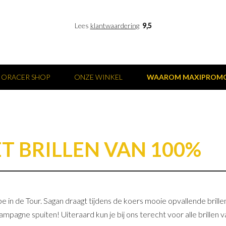
Lees
klantwaardering
9,5
IORACER SHOP
ONZE WINKEL
WAAROM MAXIPROM
T BRILLEN VAN 100%
e in de Tour. Sagan draagt tijdens de koers mooie opvallende brill
hampagne spuiten! Uiteraard kun je bij ons terecht voor alle brillen