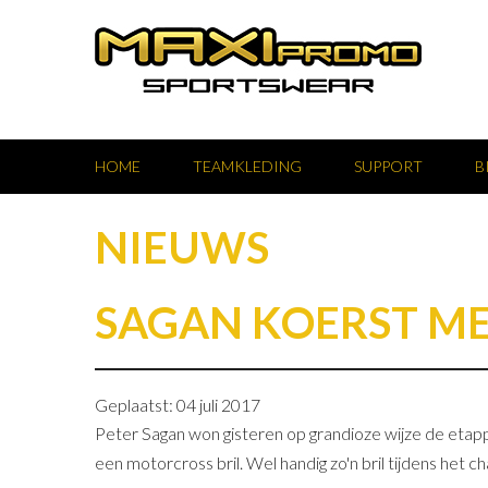
HOME
TEAMKLEDING
SUPPORT
B
NIEUWS
SAGAN KOERST ME
Geplaatst: 04 juli 2017
Peter Sagan won gisteren op grandioze wijze de etapp
een motorcross bril. Wel handig zo'n bril tijdens het c