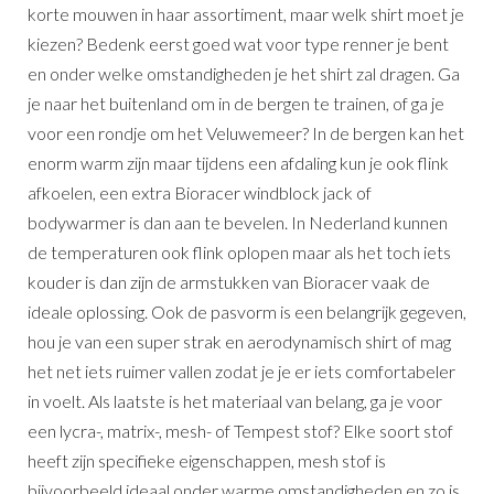
korte mouwen in haar assortiment, maar welk shirt moet je
kiezen? Bedenk eerst goed wat voor type renner je bent
en onder welke omstandigheden je het shirt zal dragen. Ga
je naar het buitenland om in de bergen te trainen, of ga je
voor een rondje om het Veluwemeer? In de bergen kan het
enorm warm zijn maar tijdens een afdaling kun je ook flink
afkoelen, een extra Bioracer windblock jack of
bodywarmer is dan aan te bevelen. In Nederland kunnen
de temperaturen ook flink oplopen maar als het toch iets
kouder is dan zijn de armstukken van Bioracer vaak de
ideale oplossing. Ook de pasvorm is een belangrijk gegeven,
hou je van een super strak en aerodynamisch shirt of mag
het net iets ruimer vallen zodat je je er iets comfortabeler
in voelt. Als laatste is het materiaal van belang, ga je voor
een lycra-, matrix-, mesh- of Tempest stof? Elke soort stof
heeft zijn specifieke eigenschappen, mesh stof is
bijvoorbeeld ideaal onder warme omstandigheden en zo is