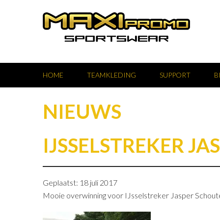
HOME
TEAMKLEDING
SUPPORT
B
NIEUWS
IJSSELSTREKER JA
Geplaatst: 18 juli 2017
Mooie overwinning voor IJsselstreker Jasper Schoute