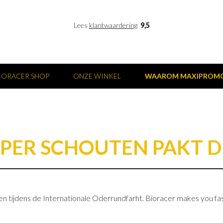
Lees
klantwaardering
9,5
IORACER SHOP
ONZE WINKEL
WAAROM MAXIPROM
SPER SCHOUTEN PAKT D
n tijdens de Internationale Oderrundfarht. Bioracer makes you fa