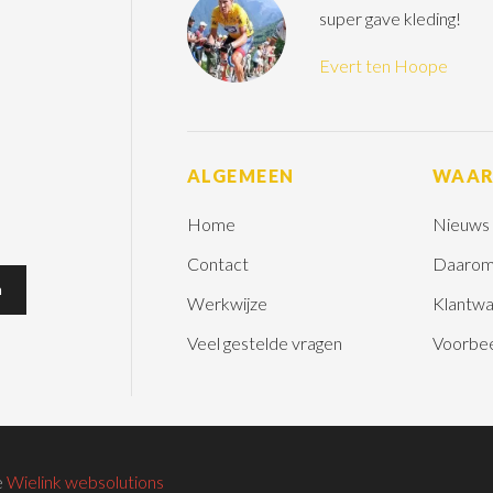
super gave kleding!
Evert ten Hoope
ALGEMEEN
WAA
Home
Nieuws
Contact
Daarom
Werkwijze
Klantwa
Veel gestelde vragen
Voorbe
e
Wielink websolutions