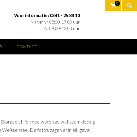
0
Voor informatie: 0341 - 25 84 10
Ma t/m vr 08:00-17:00 uur
Za 09:00-12:00 uur
O
CONTACT
k Bioracer. Hiermee waren ze wat teamkleding
Weissensee. De foto's zagen er in elk geval