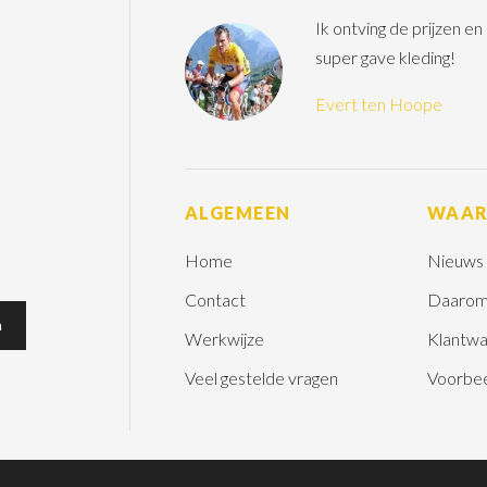
Ik ontving de prijzen e
super gave kleding!
Evert ten Hoope
ALGEMEEN
WAA
Home
Nieuws
Contact
Daarom
Werkwijze
Klantwa
Veel gestelde vragen
Voorbe