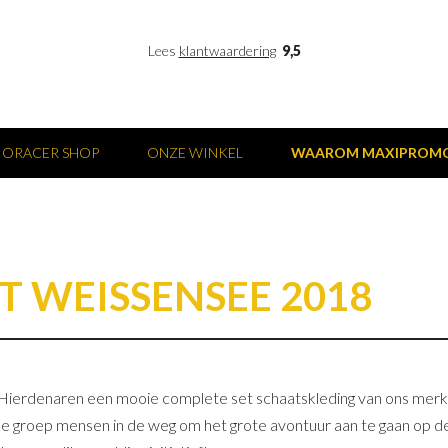
Lees
klantwaardering
9,5
IORACER SHOP
ONZE WINKEL
WAAROM MAXIPROM
T WEISSENSEE 2018
 Hierdenaren een mooie complete set schaatskleding van ons mer
e groep mensen in de weg om het grote avontuur aan te gaan op de 