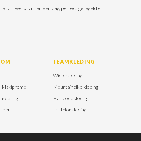
n het ontwerp binnen een dag, perfect geregeld en
ROM
TEAMKLEDING
Wielerkleding
 Maxipromo
Mountainbike kleding
ardering
Hardloopkleding
elden
Triathlonkleding