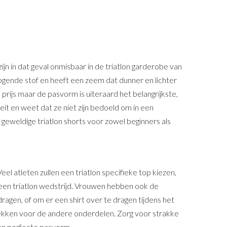
zijn in dat geval onmisbaar in de triatlon garderobe van
drogende stof en heeft een zeem dat dunner en lichter
 prijs maar de pasvorm is uiteraard het belangrijkste,
eit en weet dat ze niet zijn bedoeld om in een
 geweldige triatlon shorts voor zowel beginners als
el atleten zullen een triatlon specifieke top kiezen,
t een triatlon wedstrijd. Vrouwen hebben ook de
ragen, of om er een shirt over te dragen tijdens het
rekken voor de andere onderdelen. Zorg voor strakke
een perfecte pasvorm.