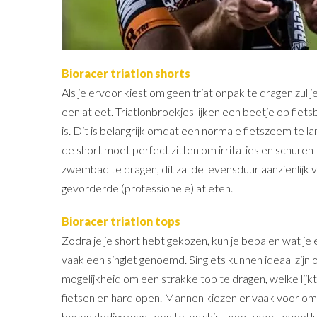
Bioracer triatlon shorts
Als je ervoor kiest om geen triatlonpak te dragen zul j
een atleet. Triatlonbroekjes lijken een beetje op fie
is. Dit is belangrijk omdat een normale fietszeem te la
de short moet perfect zitten om irritaties en schuren
zwembad te dragen, dit zal de levensduur aanzienlijk v
gevorderde (professionele) atleten.
Bioracer triatlon tops
Zodra je je short hebt gekozen, kun je bepalen wat je 
vaak een singlet genoemd. Singlets kunnen ideaal zijn
mogelijkheid om een ​​strakke top te dragen, welke lij
fietsen en hardlopen. Mannen kiezen er vaak voor om
bovenkleding want een te los shirt zorgt voor teveel 