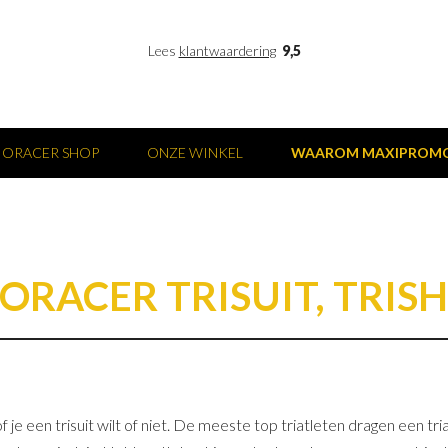
Lees
klantwaardering
9,5
IORACER SHOP
ONZE WINKEL
WAAROM MAXIPROM
IORACER TRISUIT, TRIS
je een trisuit wilt of niet. De meeste top triatleten dragen een tr