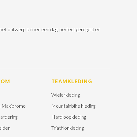
n het ontwerp binnen een dag, perfect geregeld en
ROM
TEAMKLEDING
Wielerkleding
 Maxipromo
Mountainbike kleding
ardering
Hardloopkleding
elden
Triathlonkleding