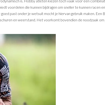
odynamisch is. Hobby atleten kiezen toch vaak voor een combinati
biedt voordelen die kunnen bijdragen om sneller te kunnen racen en o
 goed past onder je wetsuit mocht je hiervan gebruik maken. Een Bi
mt schuren en weerstand. Het voorkomt bovendien de noodzaak om je