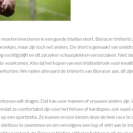
e moeten investeren in een goede triatlon short. Bioracer trishorts 
tsbroekjes, maar zijn toch net anders. De short is gemaakt van snel
ng vochtig blijft en dit zal zeker schuurplekken veroorzaken. Niet de
 te voorkomen. Kies bij het kopen van een triatlonbroek voor kwalit
erkorten. We raden uiteraard de trishorts van Bioracer aan, dit zijn
erboven wilt dragen. Dat kan voor mannen of vrouwen anders zijn. Ve
 omdat ze comfortabel zijn voor het fietsen of hardlopen, ook naas
kt op een sportbeha. Ze kunnen ervoor kiezen deze de hele race te d
 shirtloos te zwemmen en om vervolgens een top of shirt aan te t
luchtweerstand, de Bioracer triatlon artikelen hebben in elk geval 