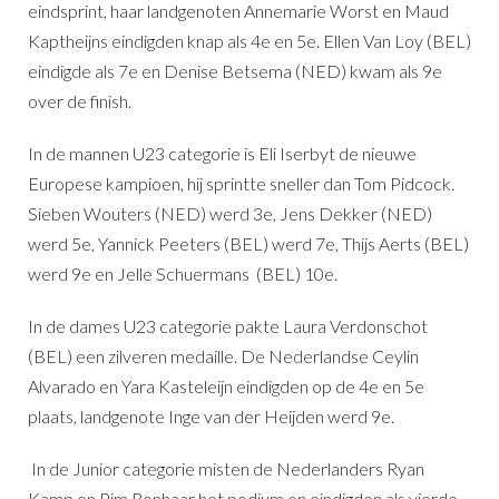
eindsprint, haar landgenoten Annemarie Worst en Maud
Kaptheijns eindigden knap als 4e en 5e. Ellen Van Loy (BEL)
eindigde als 7e en Denise Betsema (NED) kwam als 9e
over de finish.
In de mannen U23 categorie is Eli Iserbyt de nieuwe
Europese kampioen, hij sprintte sneller dan Tom Pidcock.
Sieben Wouters (NED) werd 3e, Jens Dekker (NED)
werd 5e, Yannick Peeters (BEL) werd 7e, Thijs Aerts (BEL)
werd 9e en Jelle Schuermans (BEL) 10e.
In de dames U23 categorie pakte Laura Verdonschot
(BEL) een zilveren medaille. De Nederlandse Ceylin
Alvarado en Yara Kasteleijn eindigden op de 4e en 5e
plaats, landgenote Inge van der Heijden werd 9e.
In de Junior categorie misten de Nederlanders Ryan
Kamp en Pim Ronhaar het podium en eindigden als vierde