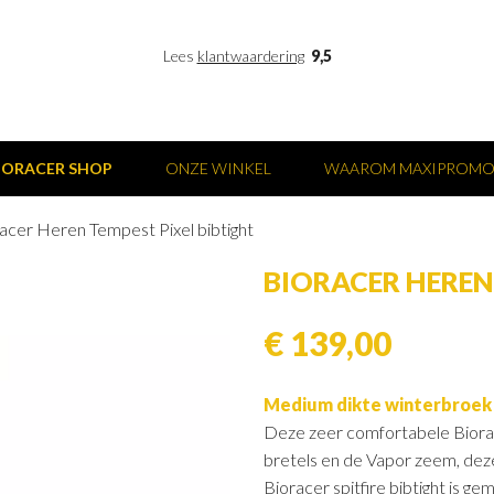
Lees
klantwaardering
9,5
IORACER SHOP
ONZE WINKEL
WAAROM MAXIPROM
acer Heren Tempest Pixel bibtight
BIORACER HEREN
€ 139,00
Medium dikte winterbroek
Deze zeer comfortabele Biorac
bretels en de Vapor zeem, deze
Bioracer spitfire bibtight is