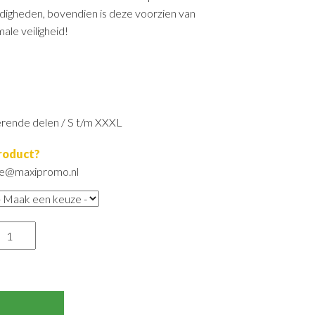
digheden, bovendien is deze voorzien van
ale veiligheid!
erende delen / S t/m XXXL
product?
ore@maxipromo.nl