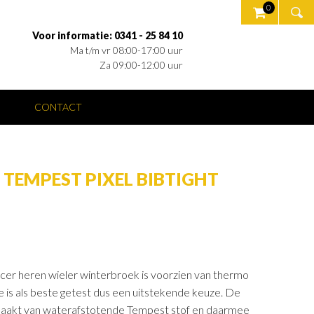
0
Voor informatie: 0341 - 25 84 10
Ma t/m vr 08:00-17:00 uur
Za 09:00-12:00 uur
O
CONTACT
 TEMPEST PIXEL BIBTIGHT
er heren wieler winterbroek is voorzien van thermo
 is als beste getest dus een uitstekende keuze. De
 gemaakt van waterafstotende Tempest stof en daarmee