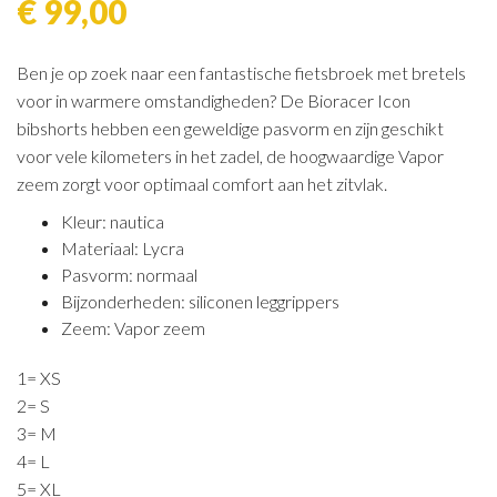
€ 99,00
Ben je op zoek naar een fantastische fietsbroek met bretels
voor in warmere omstandigheden? De Bioracer Icon
bibshorts hebben een geweldige pasvorm en zijn geschikt
voor vele kilometers in het zadel, de hoogwaardige Vapor
zeem zorgt voor optimaal comfort aan het zitvlak.
Kleur: nautica
Materiaal: Lycra
Pasvorm: normaal
Bijzonderheden: siliconen leggrippers
Zeem: Vapor zeem
1= XS
2= S
3= M
4= L
5= XL