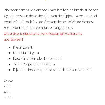
Bioracer dames wielerbroek met bretels en brede siliconen
leg grippers aan de onderzijde van de pijpjes. Deze neutraal
zwarte fietsbroek is voorzien van de beste Vapor dames
zeem voor optimaal comfort en lange ritten.
Dit artikel is uitsluitend verkrijgbaar bij Maxipromo
sportswear!
Kleur: zwart
Materiaal: Lycra
Pasvorm: normale damesmaat
Zeem: Vapor dames zeem
Bijzonderheden: speciaal voor dames ontwikkeld
1= XS
2= S
4= L
5= XL