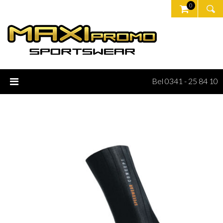
0
Bel 0341 - 25 84 10