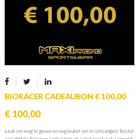
BIORACER CADEAUBON € 100,00
€ 100,00
Leuk om weg te geven en nog leuker om te ontvangen! Bestel
een digitale Bioracer cadeaubon als u niet weet wat u iemand