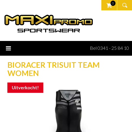
0
Bel 0341 - 25 84 10
BIORACER TRISUIT TEAM
WOMEN
Uitverkocht!